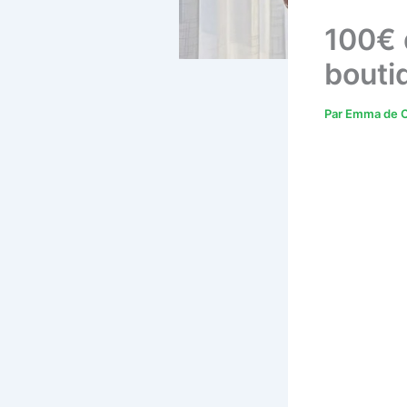
100€ 
bouti
Par
Emma de C