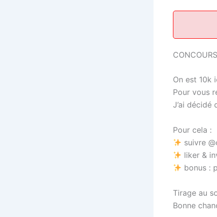
CONCOUR
On est 10k i
Pour vous re
J’ai décidé
Pour cela :
suivre @
liker & i
bonus : p
Tirage au so
Bonne chanc