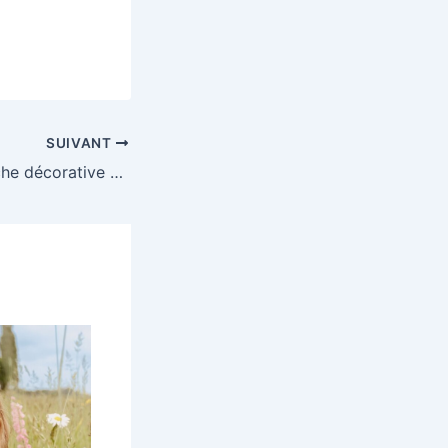
SUIVANT
Gagnez une planche décorative signée d’une valeur de 179€