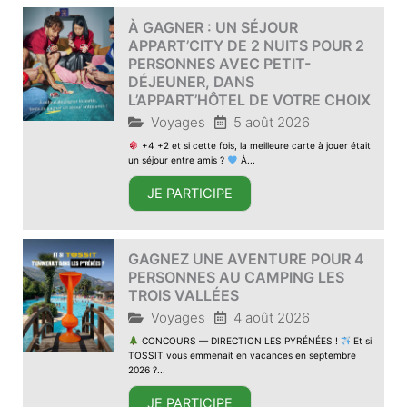
À GAGNER : UN SÉJOUR
APPART’CITY DE 2 NUITS POUR 2
PERSONNES AVEC PETIT-
DÉJEUNER, DANS
L’APPART’HÔTEL DE VOTRE CHOIX
Voyages
5 août 2026
+4 +2 et si cette fois, la meilleure carte à jouer était
un séjour entre amis ?
À...
JE PARTICIPE
GAGNEZ UNE AVENTURE POUR 4
PERSONNES AU CAMPING LES
TROIS VALLÉES
Voyages
4 août 2026
CONCOURS — DIRECTION LES PYRÉNÉES !
Et si
TOSSIT vous emmenait en vacances en septembre
2026 ?...
JE PARTICIPE