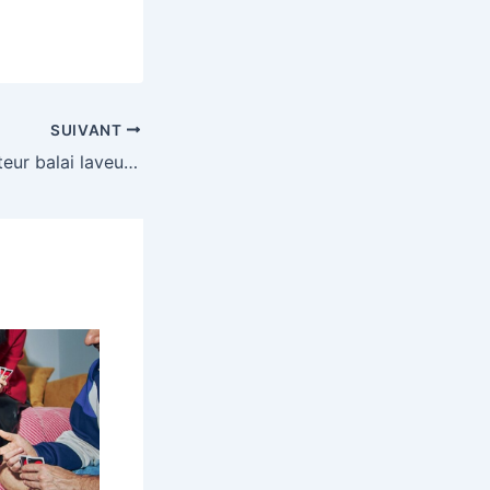
SUIVANT
Gagnez un aspirateur balai laveur sans fil Kärcher FCV4