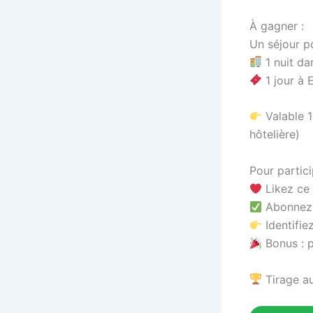
À gagner :
Un séjour p
1 nuit da
1 jour à 
Valable 1
hôtelière)
Pour partici
Likez ce
Abonnez-
Identifie
Bonus : p
Tirage au 