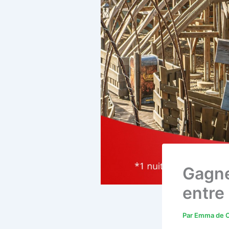
Gagne
entre
Par
Emma de C