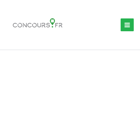
Aller
au
contenu