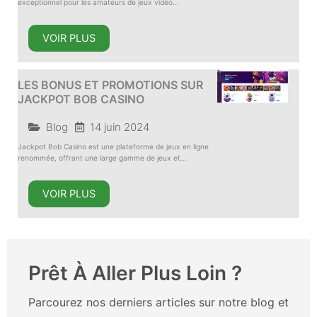
exceptionnel pour les amateurs de jeux vidéo...
VOIR PLUS
LES BONUS ET PROMOTIONS SUR
JACKPOT BOB CASINO
Blog
14 juin 2024
Jackpot Bob Casino est une plateforme de jeux en ligne
renommée, offrant une large gamme de jeux et...
VOIR PLUS
Prêt À Aller Plus Loin ?
Parcourez nos derniers articles sur notre blog et