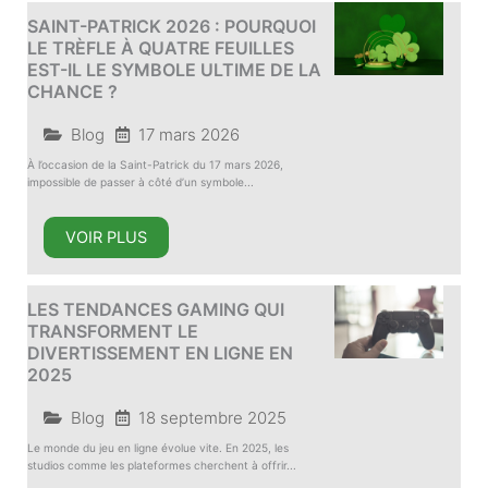
SAINT-PATRICK 2026 : POURQUOI
LE TRÈFLE À QUATRE FEUILLES
EST-IL LE SYMBOLE ULTIME DE LA
CHANCE ?
Blog
17 mars 2026
À l’occasion de la Saint-Patrick du 17 mars 2026,
impossible de passer à côté d’un symbole...
VOIR PLUS
LES TENDANCES GAMING QUI
TRANSFORMENT LE
DIVERTISSEMENT EN LIGNE EN
2025
Blog
18 septembre 2025
Le monde du jeu en ligne évolue vite. En 2025, les
studios comme les plateformes cherchent à offrir...