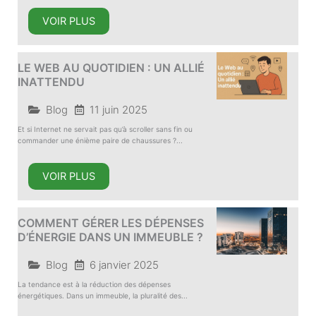
VOIR PLUS
LE WEB AU QUOTIDIEN : UN ALLIÉ
INATTENDU
Blog
11 juin 2025
Et si Internet ne servait pas qu’à scroller sans fin ou
commander une énième paire de chaussures ?...
VOIR PLUS
COMMENT GÉRER LES DÉPENSES
D’ÉNERGIE DANS UN IMMEUBLE ?
Blog
6 janvier 2025
La tendance est à la réduction des dépenses
énergétiques. Dans un immeuble, la pluralité des...