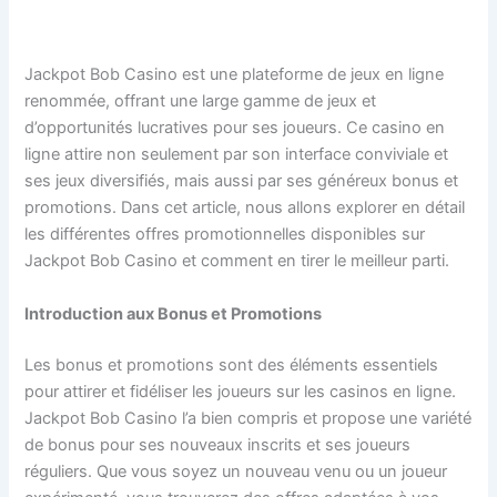
Jackpot Bob Casino est une plateforme de jeux en ligne
renommée, offrant une large gamme de jeux et
d’opportunités lucratives pour ses joueurs. Ce casino en
ligne attire non seulement par son interface conviviale et
ses jeux diversifiés, mais aussi par ses généreux bonus et
promotions. Dans cet article, nous allons explorer en détail
les différentes offres promotionnelles disponibles sur
Jackpot Bob Casino et comment en tirer le meilleur parti.
Introduction aux Bonus et Promotions
Les bonus et promotions sont des éléments essentiels
pour attirer et fidéliser les joueurs sur les casinos en ligne.
Jackpot Bob Casino l’a bien compris et propose une variété
de bonus pour ses nouveaux inscrits et ses joueurs
réguliers. Que vous soyez un nouveau venu ou un joueur