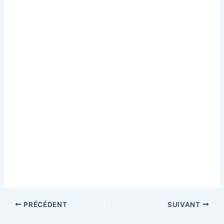
PRÉCÉDENT
SUIVANT