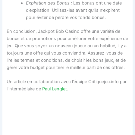
Expiration des Bonus :
Les bonus ont une date
d’expiration. Utilisez-les avant qu’ils n’expirent
pour éviter de perdre vos fonds bonus.
En conclusion, Jackpot Bob Casino offre une variété de
bonus et de promotions pour améliorer votre expérience de
jeu. Que vous soyez un nouveau joueur ou un habitué, il y a
toujours une offre qui vous conviendra. Assurez-vous de
lire les termes et conditions, de choisir les bons jeux, et de
gérer votre budget pour tirer le meilleur parti de ces offres.
Un article en collaboration avec l’équipe Critiquejeu.info par
l’intermédiaire de
Paul Lenglet
.