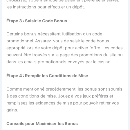
choisissez votre méthode de paiement préférée et suivez
les instructions pour effectuer un dépôt.
Étape 3 : Saisir le Code Bonus
Certains bonus nécessitent l’utilisation d’un code
promotionnel. Assurez-vous de saisir le code bonus
approprié lors de votre dépôt pour activer l’offre. Les codes
peuvent être trouvés sur la page des promotions du site ou
dans les emails promotionnels envoyés par le casino.
Étape 4 : Remplir les Conditions de Mise
Comme mentionné précédemment, les bonus sont soumis
à des conditions de mise. Jouez à vos jeux préférés et
remplissez les exigences de mise pour pouvoir retirer vos
gains.
Conseils pour Maximiser les Bonus