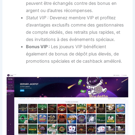
peuvent être échangés contre des bonus en
argent ou d’autres récompenses.
Statut VIP :
Devenez membre VIP et profitez
d’avantages exclusifs comme des gestionnaires
de compte dédiés, des retraits plus rapides, et
des invitations à des événements spéciaux.
Bonus VIP :
Les joueurs VIP bénéficient
également de bonus de dépôt plus élevés, de
promotions spéciales et de cashback amélioré.