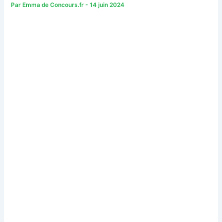
Par
Emma de Concours.fr
-
14 juin 2024