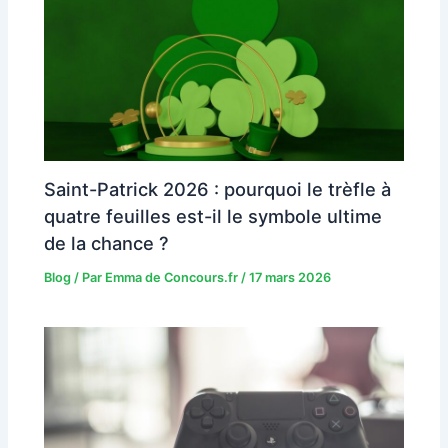
Saint-Patrick 2026 : pourquoi le trèfle à
quatre feuilles est-il le symbole ultime
de la chance ?
Blog
/ Par
Emma de Concours.fr
/
17 mars 2026