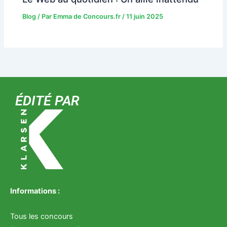
Blog
/ Par
Emma de Concours.fr
/
11 juin 2025
ÉDITÉ PAR
Informations :
Tous les concours