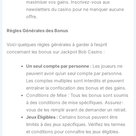
maximiser vos gains. Inscrivez-vous aux
newsletters du casino pour ne manquer aucune
offre.
Règles Générales des Bonus
Voici quelques règles générales à garder à l’esprit
concernant les bonus sur Jackpot Bob Casino :
Un seul compte par personne :
Les joueurs ne
peuvent avoir qu’un seul compte par personne.
Les comptes multiples sont interdits et peuvent
entraîner la confiscation des bonus et des gains.
Conditions de Mise :
Tous les bonus sont soumis
à des conditions de mise spécifiques. Assurez-
vous de les remplir avant de demander un retrait.
Jeux Éligibles :
Certains bonus peuvent être
limités à des jeux spécifiques. Vérifiez les termes
et conditions pour connaître les jeux éligibles.