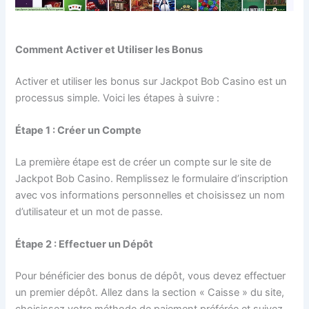
Comment Activer et Utiliser les Bonus
Activer et utiliser les bonus sur Jackpot Bob Casino est un
processus simple. Voici les étapes à suivre :
Étape 1 : Créer un Compte
La première étape est de créer un compte sur le site de
Jackpot Bob Casino. Remplissez le formulaire d’inscription
avec vos informations personnelles et choisissez un nom
d’utilisateur et un mot de passe.
Étape 2 : Effectuer un Dépôt
Pour bénéficier des bonus de dépôt, vous devez effectuer
un premier dépôt. Allez dans la section « Caisse » du site,