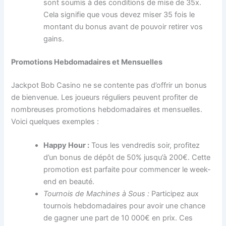
sont soumis à des conditions de mise de 35x.
Cela signifie que vous devez miser 35 fois le
montant du bonus avant de pouvoir retirer vos
gains.
Promotions Hebdomadaires et Mensuelles
Jackpot Bob Casino ne se contente pas d’offrir un bonus
de bienvenue. Les joueurs réguliers peuvent profiter de
nombreuses promotions hebdomadaires et mensuelles.
Voici quelques exemples :
Happy Hour :
Tous les vendredis soir, profitez
d’un bonus de dépôt de 50% jusqu’à 200€. Cette
promotion est parfaite pour commencer le week-
end en beauté.
Tournois de Machines à Sous :
Participez aux
tournois hebdomadaires pour avoir une chance
de gagner une part de 10 000€ en prix. Ces