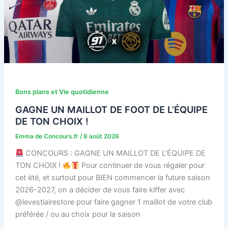
Bons plans et Vie quotidienne
GAGNE UN MAILLOT DE FOOT DE L’ÉQUIPE
DE TON CHOIX !
Emma de Concours.fr
/
8 août 2026
CONCOURS : GAGNE UN MAILLOT DE L’ÉQUIPE DE
TON CHOIX !
Pour continuer de vous régaler pour
cet été, et surtout pour BIEN commencer la future saison
2026-2027, on a décider de vous faire kiffer avec
@levestiairestore pour faire gagner 1 maillot de votre club
préférée / ou au choix pour la saison