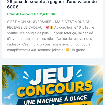
26 jeux de société à gagner d’une valeur de
600€ !
Emma de Concours.fr
/
22 juillet 2026
C’EST MON ANNIVERSAIRE… MAIS C’EST VOUS QUI
RECEVEZ LE CADEAU !
Aujourd’hui, le 16 juillet, je
souffle une bougie de plus ! Et pour fêter ça, j’ai décidé
d’inverser totalement les rôles. Au lieu de recevoir des
cadeaux, c’est moi qui vous régale avec un concours
complètement XXL (comme j’aime!) !
Un grand