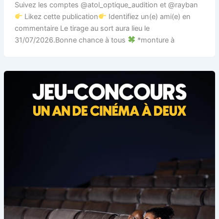
Suivez les comptes @atol_optique_audition et @rayban
Likez cette publication
Identifiez un(e) ami(e) en
commentaire Le tirage au sort aura lieu le
31/07/2026.Bonne chance à tous
*monture à