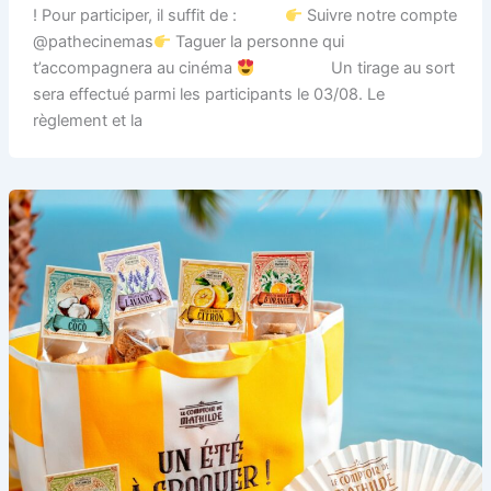
! Pour participer, il suffit de :⠀⠀⠀⠀
Suivre notre compte
@pathecinemas
Taguer la personne qui
t’accompagnera au cinéma
⠀⠀⠀⠀⠀⠀Un tirage au sort
sera effectué parmi les participants le 03/08. Le
règlement et la