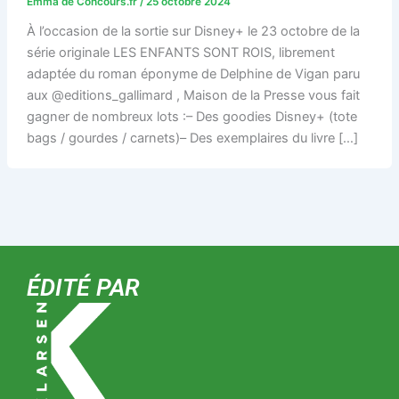
Emma de Concours.fr
/
25 octobre 2024
À l’occasion de la sortie sur Disney+ le 23 octobre de la
série originale LES ENFANTS SONT ROIS, librement
adaptée du roman éponyme de Delphine de Vigan paru
aux @editions_gallimard , Maison de la Presse vous fait
gagner de nombreux lots :– Des goodies Disney+ (tote
bags / gourdes / carnets)– Des exemplaires du livre […]
ÉDITÉ PAR