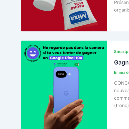
Présen
organi
Smartp
Gagn
Emma de
CONCOU
nouveau
commen
(tronc