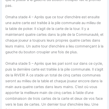
pas.
Omaha stade 4 – Après que ce tour d’enchère est ensuite
une autre carte est traitée à la pile communale au milieu de
la table de poker. Il s’agit de la carte de la tour. Il y a
maintenant quatre cartes dans la pile de la Communauté, et
chaque joueur a toujours leurs propres quatre cartes dans
leurs mains. Un autre tour d’enchère a lieu commençant à la
gauche du bouton croupier une fois de plus.
Omaha stade 5 – Après que les pari sont sur dans ce cycle,
puis la dernière carte est traitée à la pile communale. Il s’agit
de la RIVER! À ce stade un total de cinq cartes communes
seront au milieu de la table et chaque joueur encore dans la
main aura quatre cartes dans leurs mains. C’est où vous
apporter la meilleure main de cinq cartes à l’aide d’une
combinaison de trois cartes de la carte et deux de vos face
vers le bas de cartes. Un dernier tour d’enchère lieu. Une