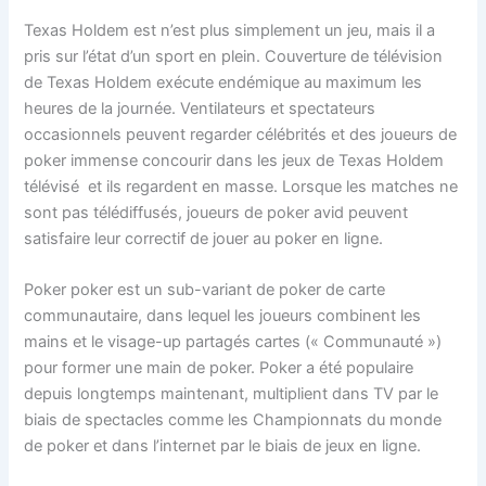
Texas Holdem est n’est plus simplement un jeu, mais il a
pris sur l’état d’un sport en plein. Couverture de télévision
de Texas Holdem exécute endémique au maximum les
heures de la journée. Ventilateurs et spectateurs
occasionnels peuvent regarder célébrités et des joueurs de
poker immense concourir dans les jeux de Texas Holdem
télévisé et ils regardent en masse. Lorsque les matches ne
sont pas télédiffusés, joueurs de poker avid peuvent
satisfaire leur correctif de jouer au poker en ligne.
Poker poker est un sub-variant de poker de carte
communautaire, dans lequel les joueurs combinent les
mains et le visage-up partagés cartes (« Communauté »)
pour former une main de poker. Poker a été populaire
depuis longtemps maintenant, multiplient dans TV par le
biais de spectacles comme les Championnats du monde
de poker et dans l’internet par le biais de jeux en ligne.