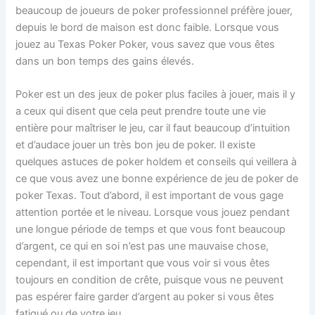
beaucoup de joueurs de poker professionnel préfère jouer,
depuis le bord de maison est donc faible. Lorsque vous
jouez au Texas Poker Poker, vous savez que vous êtes
dans un bon temps des gains élevés.
Poker est un des jeux de poker plus faciles à jouer, mais il y
a ceux qui disent que cela peut prendre toute une vie
entière pour maîtriser le jeu, car il faut beaucoup d’intuition
et d’audace jouer un très bon jeu de poker. Il existe
quelques astuces de poker holdem et conseils qui veillera à
ce que vous avez une bonne expérience de jeu de poker de
poker Texas. Tout d’abord, il est important de vous gage
attention portée et le niveau. Lorsque vous jouez pendant
une longue période de temps et que vous font beaucoup
d’argent, ce qui en soi n’est pas une mauvaise chose,
cependant, il est important que vous voir si vous êtes
toujours en condition de crête, puisque vous ne peuvent
pas espérer faire garder d’argent au poker si vous êtes
fatigué ou de votre jeu.