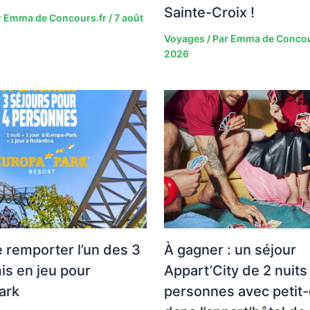
Sainte-Croix !
r
Emma de Concours.fr
/
7 août
Voyages
/ Par
Emma de Concou
2026
 remporter l’un des 3
À gagner : un séjour
is en jeu pour
Appart’City de 2 nuits
ark
personnes avec petit-