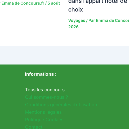
dans l’appart’hôtel de
r
Emma de Concours.fr
/
5 août
choix
Voyages
/ Par
Emma de Concou
2026
Informations :
Tous les concours
Qui sommes-nous ?
Conditions générales d’utilisation
Mentions légales
Politique Cookies
Contact