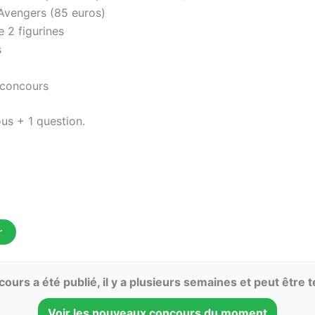
 Avengers (85 euros)
 2 figurines
s
 concours
us + 1 question.
r
ours a été publié, il y a plusieurs semaines et peut être 
Voir les nouveaux concours du moment