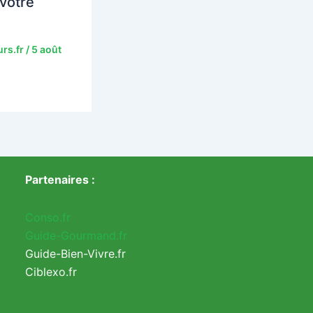
 votre
rs.fr
/
5 août
Partenaires :
Conso.fr
Guide-Gourmand.fr
Guide-Bien-Vivre.fr
Ciblexo.fr