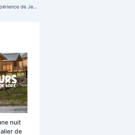
Plongée dans l’Expérience de Jeu d’Amon Casino : Tout ce que Vous Devez Savoir
ne nuit
alier de