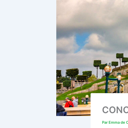
CONC
Par
Emma de C