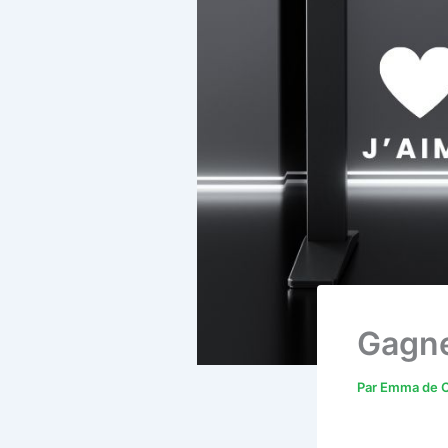
Gagne
Par
Emma de C