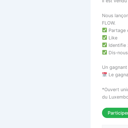
Il est vendu
Nous lançon
FLOW.
Partage c
Like
Identifie
Dis-nous 
Un gagnant 
Le gagna
*Ouvert uni
du Luxembo
Participe