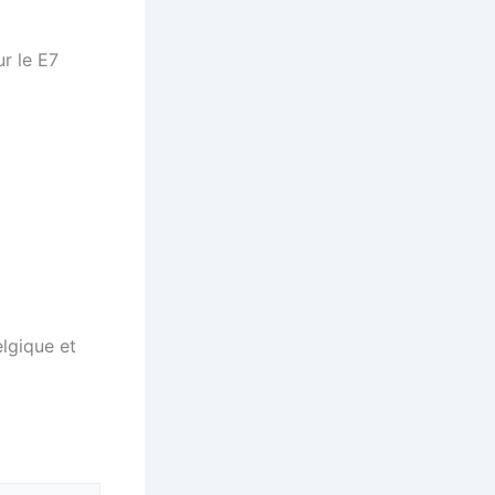
r le E7
lgique et