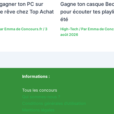
gagner ton PC sur
Gagne ton casque Be
e rêve chez Top Achat
pour écouter tes playl
été
Par
Emma de Concours.fr
/
3
High-Tech
/ Par
Emma de Conc
août 2026
Informations :
Tous les concours
Qui sommes-nous ?
Conditions générales d’utilisation
Mentions légales