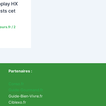
oplay HX
ists cet
ours.fr
/
2
Partenaires :
Conso.fr
Guide-Gourmand.fr
Guide-Bien-Vivre.fr
Ciblexo.fr