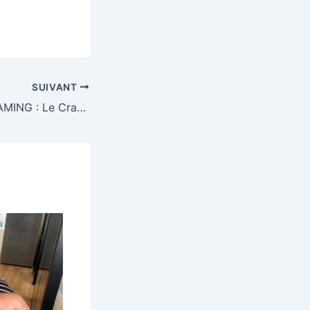
SUIVANT
GAGNE UN PC GAMING : Le Crawler E25 qui intègre le duo AMD Ryzen 5 & RTX3050Ti