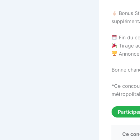
Bonus Sto
supplémenta
Fin du co
Tirage au
Annonce d
Bonne chan
*Ce concour
métropolita
Participe
Ce conc