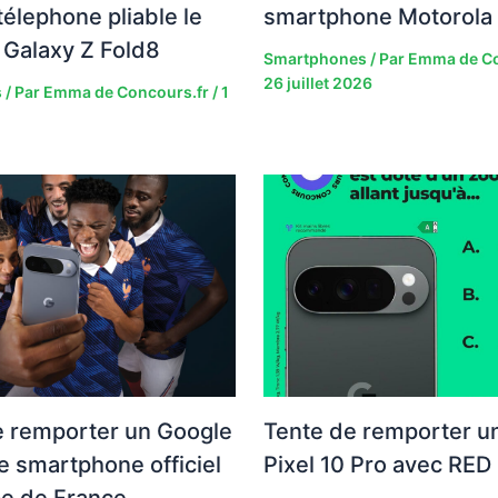
élephone pliable le
smartphone Motorola 
Galaxy Z Fold8
Smartphones
/ Par
Emma de Co
26 juillet 2026
s
/ Par
Emma de Concours.fr
/
1
e remporter un Google
Tente de remporter u
le smartphone officiel
Pixel 10 Pro avec RED 