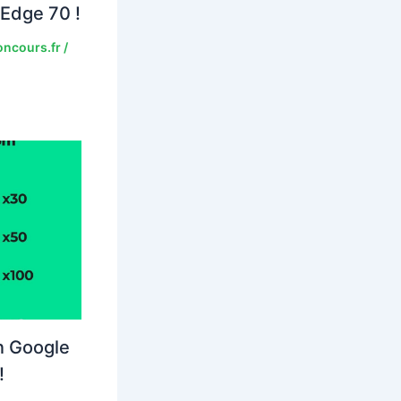
Edge 70 !
ncours.fr
/
n Google
!