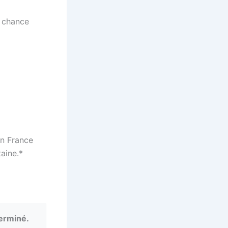
e chance
en France
aine.*
terminé.