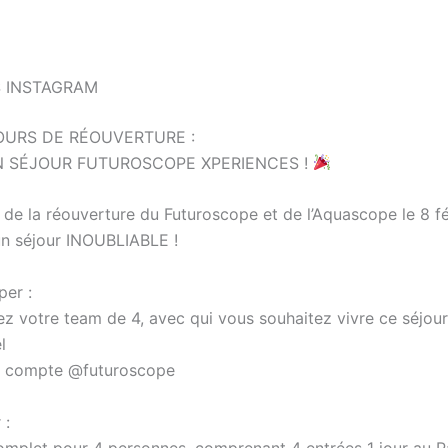
 INSTAGRAM
URS DE RÉOUVERTURE :
 SÉJOUR FUTUROSCOPE XPERIENCES !
 de la réouverture du Futuroscope et de l’Aquascope le 8 fé
un séjour INOUBLIABLE !
per :
votre team de 4, avec qui vous souhaitez vivre ce séjou
l
e compte @futuroscope
 :
omplet pour 4 personnes, comprenant 4 entrées 1 jour au P