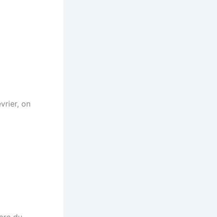
vrier, on
r
arc du