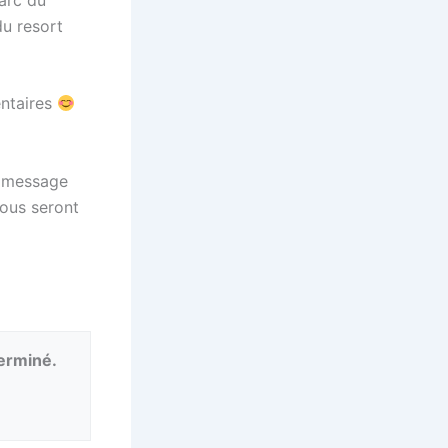
du resort
entaires
u message
vous seront
terminé.