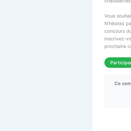
chaussettes 
Vous souhai
N’hésitez p
concours du
inscrivez-v
prochains co
Participe
Ce conc