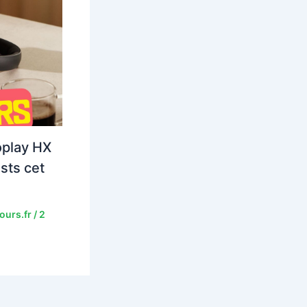
oplay HX
ists cet
ours.fr
/
2