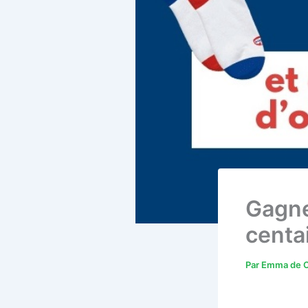
Gagne
centai
Par
Emma de C