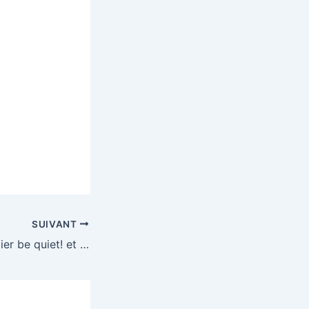
SUIVANT
A gagner : un boitier be quiet! et une alimentation be quiet !