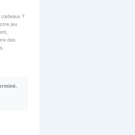
s cadeaux ?
otre jeu
ent,
ère des
s.
terminé.