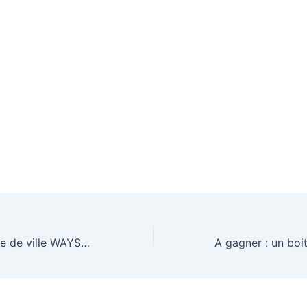
Un vélo électrique de ville WAYSCRAL Everyway d’une valeur de 1099€