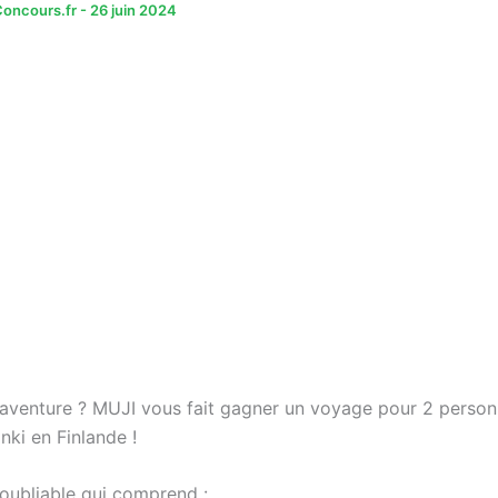
oncours.fr
-
26 juin 2024
l’aventure ? MUJI vous fait gagner un voyage pour 2 perso
inki en Finlande !
noubliable qui comprend :