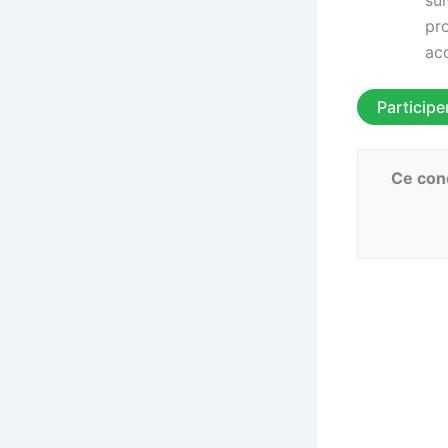
pr
ac
Participe
Ce conc