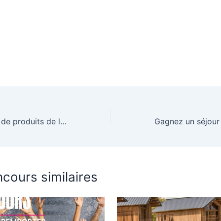
A gagner : un lot de produits de la nouvelle collection édition limitée chaleur d’été chez Beauty Success
cours similaires