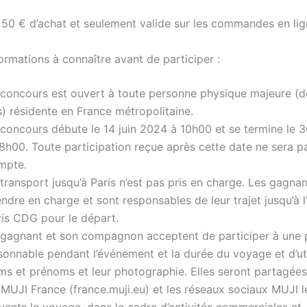
e 50 € d’achat et seulement valide sur les commandes en lig
formations à connaître avant de participer :
 concours est ouvert à toute personne physique majeure (d
) résidente en France métropolitaine.
 concours débute le 14 juin 2024 à 10h00 et se termine le 3
8h00. Toute participation reçue après cette date ne sera p
mpte.
transport jusqu’à Paris n’est pas pris en charge. Les gagna
ndre en charge et sont responsables de leur trajet jusqu’à 
ris CDG pour le départ.
 gagnant et son compagnon acceptent de participer à une p
sonnable pendant l’événement et la durée du voyage et d’uti
s et prénoms et leur photographie. Elles seront partagées 
MUJI France (france.muji.eu) et les réseaux sociaux MUJI l
vants le voyage, dans le cadre d’activités commerciales et