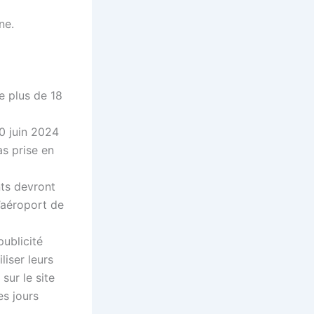
ne.
e plus de 18
0 juin 2024
as prise en
nts devront
l’aéroport de
ublicité
liser leurs
sur le site
es jours