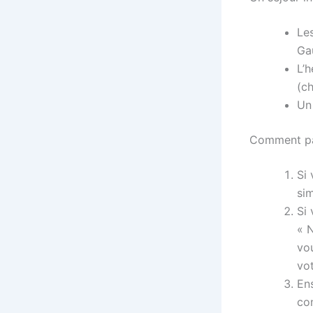
Les
Gau
L’
(ch
Un
Comment par
Si
si
Si
« 
vou
vo
Ens
co