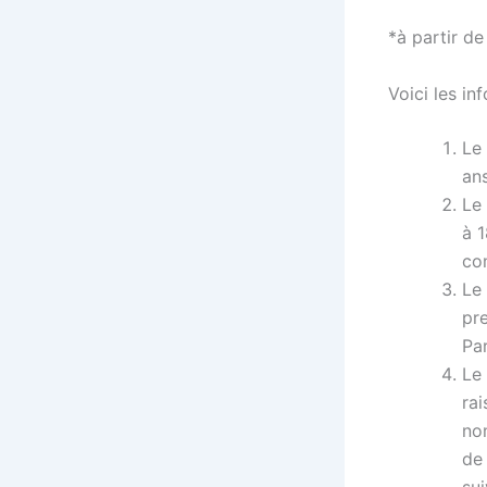
*à partir d
Voici les in
Le
ans
Le
à 1
co
Le 
pre
Pa
Le
rai
nom
de 
sui