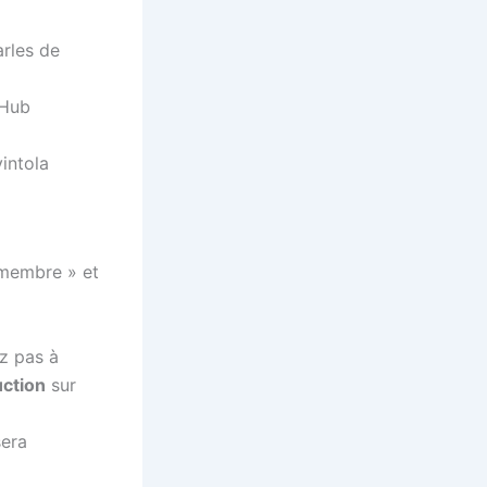
arles de
 Hub
intola
 membre » et
z pas à
uction
sur
sera