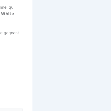
nnel qui
𝗵𝗶𝘁𝗲
 Le gagnant