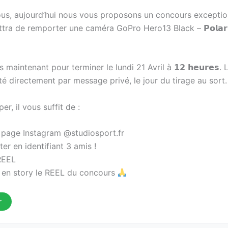
ous, aujourd’hui nous vous proposons un concours exceptio
ra de remporter une caméra GoPro Hero13 Black – 𝗣𝗼𝗹𝗮𝗿 𝗪
 maintenant pour terminer le lundi 21 Avril à 𝟭𝟮 𝗵𝗲𝘂𝗿𝗲𝘀.
é directement par message privé, le jour du tirage au sort.
er, il vous suffit de :
 page Instagram @studiosport.fr
 en identifiant 3 amis !
REEL
 en story le REEL du concours
r