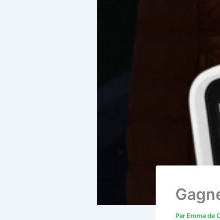
Gagne
Par
Emma de C