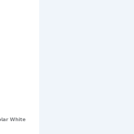
𝗿 𝗪𝗵𝗶𝘁𝗲