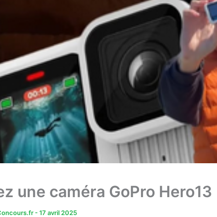
z une caméra GoPro Hero13 
oncours.fr
-
17 avril 2025