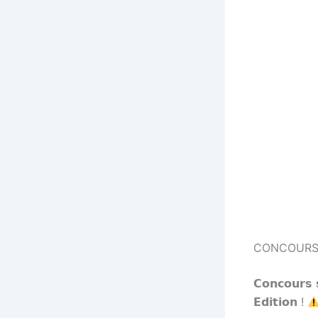
CONCOURS
𝗖𝗼𝗻𝗰𝗼𝘂𝗿
𝗘𝗱𝗶𝘁𝗶𝗼𝗻 !