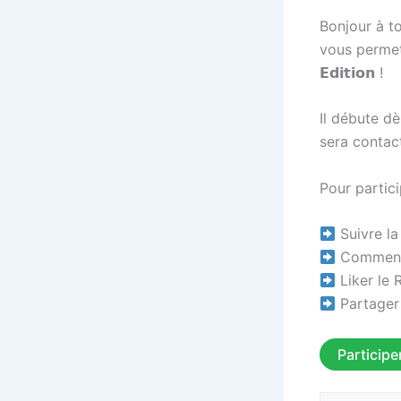
Bonjour à t
vous permett
𝗘𝗱𝗶𝘁𝗶𝗼𝗻 !
Il débute dès
sera contact
Pour particip
Suivre la
Commenter
Liker le 
Partager
Participe