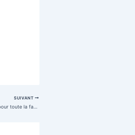
SUIVANT
Gagnez une nuit pour toute la famille dans l’un des hôtels au pied du Mont-Blanc !