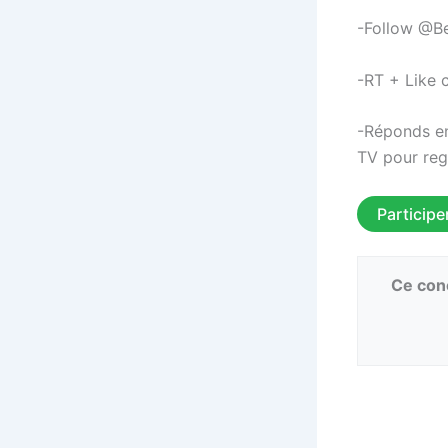
-Follow @B
-RT + Like 
-Réponds en
TV pour reg
Participe
Ce conc