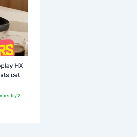
oplay HX
ists cet
ours.fr
/
2