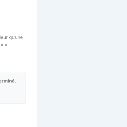
leur qu’une
ami !
terminé.