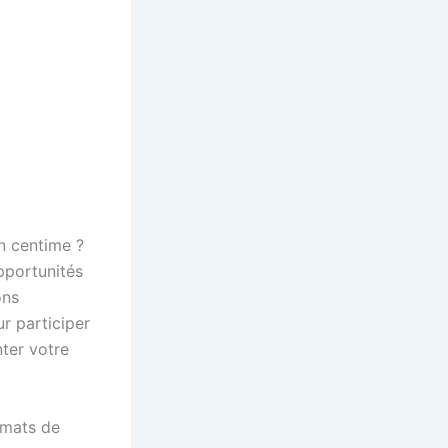
n centime ?
opportunités
ons
ur participer
nter votre
rmats de