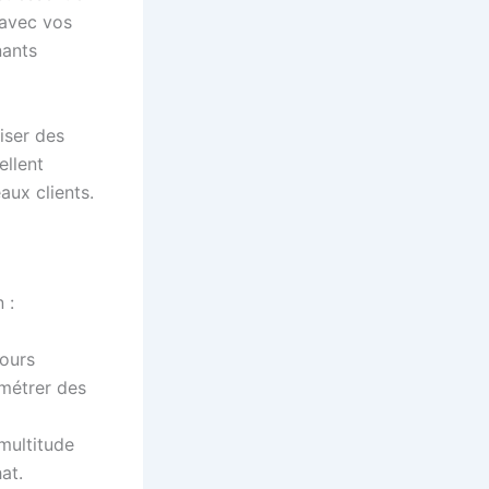
 avec vos
nants
iser des
ellent
aux clients.
 :
cours
amétrer des
 multitude
at.