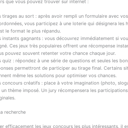
rs que vous pouvez trouver sur internet :
 tirages au sort : après avoir rempli un formulaire avec vos
rdonnées, vous participez à une loterie qui désignera les h
st le format le plus répandu.
s instants gagnants : vous découvrez immédiatement si vo
gné. Ces jeux très populaires offrent une récompense insta
us pouvez souvent retenter votre chance chaque jour.
 quiz : répondez à une série de questions et seules les bo
onses permettront de participer au tirage final. Certains s
nnent même les solutions pour optimiser vos chances.
 concours créatifs : place à votre imagination (photo, slo
r un thème imposé. Un jury récompensera les participations 
ginales.
sa recherche
r efficacement les jeux concours les plus intéressants, il es