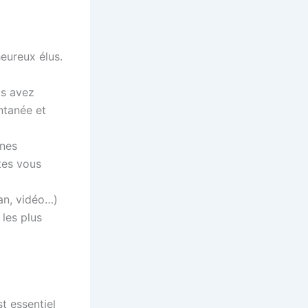
eureux élus.
us avez
ntanée et
nnes
ites vous
gan, vidéo…)
les plus
t essentiel