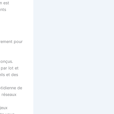
n est
ants
èrement pour
conçus.
par lot et
ils et des
otidienne de
x réseaux
jeux