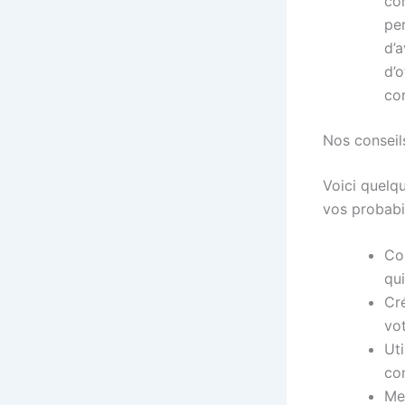
co
per
d’
d’o
co
Nos conseil
Voici quelq
vos probabil
Co
qui
Cr
vot
Ut
com
Met