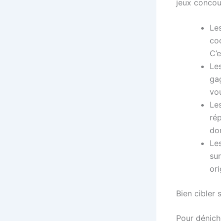
jeux concou
Les
coo
C’e
Le
ga
vo
Les
rép
do
Les
su
ori
Bien cibler 
Pour déniche