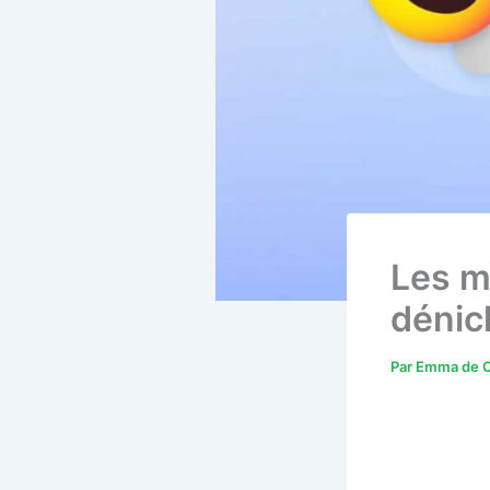
Les me
dénic
Par
Emma de C