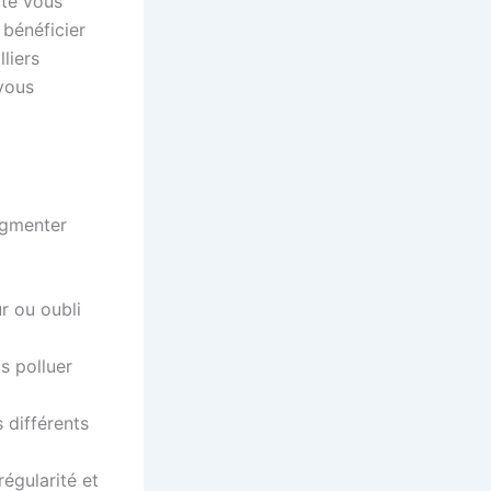
ite vous
 bénéficier
liers
 vous
ugmenter
r ou oubli
s polluer
 différents
régularité et