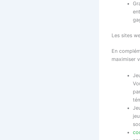
Gr
en
ga
Les sites we
En complémen
maximiser v
Jeu
Vou
par
té
Je
jeu
so
co