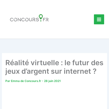
Aller
au
contenu
Réalité virtuelle : le futur des
jeux d’argent sur internet ?
Par
Emma de Concours.fr
-
28 juin 2021