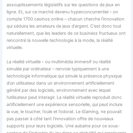
assouplissements législatifs sur les questions de jeux en
ligne. Et, sur ce marché devenu hyperconcurrentiel – on
compte 1700 casinos online – chacun cherche l’innovation
qui séduira les amateurs de jeux d’argent. C’est donc tout
naturellement, que les leaders de ce business fructueux ont
rencontré la nouvelle technologie à la mode, la réalité
virtuelle.
La réalité virtuelle – ou multimédia immersif ou réalité
simulée par ordinateur – renvoie typiquement à une
technologie informatique qui simule la présence physique
d’un utilisateur dans un environnement artificiellement
généré par des logiciels, environnement avec lequel
l’utilisateur peut interagir. La réalité virtuelle reproduit donc
artificiellement une expérience sensorielle, qui peut inclure
la vue, le toucher, l’ouïe et l’odorat. Le iGaming, ne pouvait
pas passer à côté tant l’innovation offre de nouveaux
supports pour leurs logiciels. Une aubaine pour ce sous-
secteur de l’industrie du jeu dans sa globalité qui représente