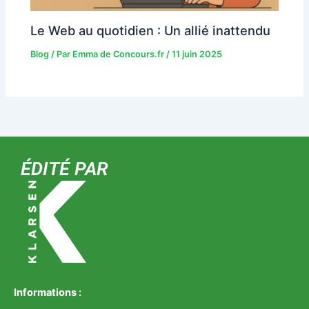
Le Web au quotidien : Un allié inattendu
Blog
/ Par
Emma de Concours.fr
/
11 juin 2025
ÉDITÉ PAR
Informations :