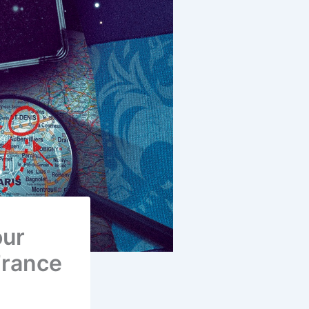
our
 France