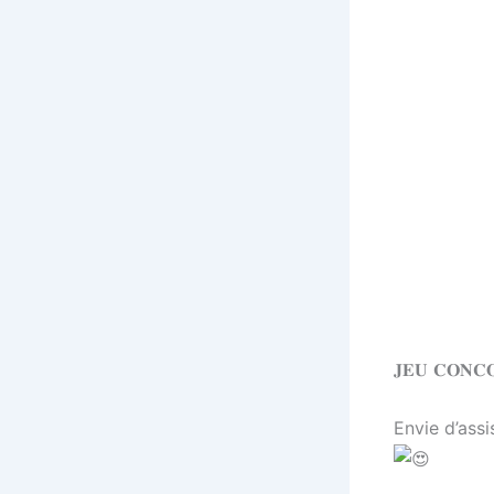
𝐉𝐄𝐔 𝐂𝐎𝐍𝐂
Envie d’assi