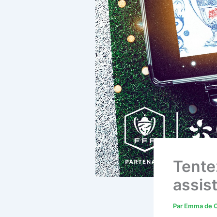
Tente
assist
Par
Emma de C