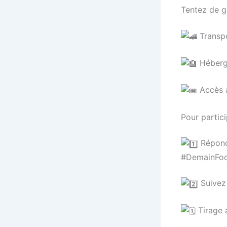
Tentez de g
Transpo
Héberg
Accès à
Pour partici
Réponde
#DemainFoo
Suivez 
Tirage a