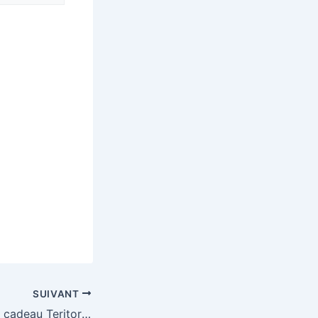
SUIVANT
Gagnez une carte cadeau Teritoria de 200€, parfait pour un week-end ailleurs !