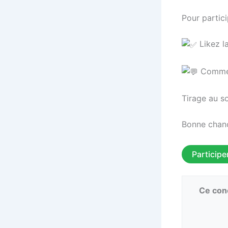
Pour partici
Likez l
Comment
Tirage au so
Bonne chanc
Participe
Ce conc