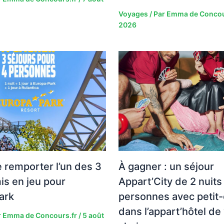
Voyages
/ Par
Emma de Concou
2026
 remporter l’un des 3
À gagner : un séjour
is en jeu pour
Appart’City de 2 nuits
ark
personnes avec petit-
dans l’appart’hôtel de
r
Emma de Concours.fr
/
5 août