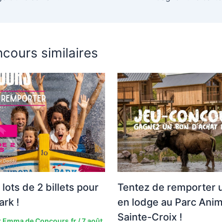
cours similaires
lots de 2 billets pour
Tentez de remporter u
rk !
en lodge au Parc Anim
Sainte-Croix !
r
Emma de Concours.fr
/
7 août