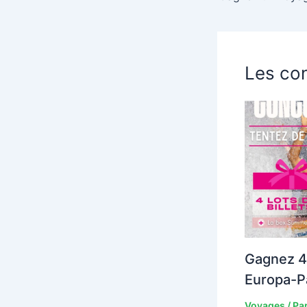
Les con
Gagnez 4 
Europa-Pa
Voyages
/ Pa