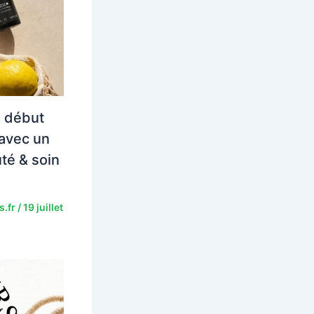
u début
avec un
té & soin
s.fr
/
19 juillet