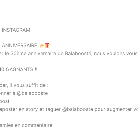
 INSTAGRAM
 ANNIVERSAIRE
er le 30ème anniversaire de Balaboosté, nous voulons vou
 10 GAGNANTS !!
er, il vous suffit de :
nner à @balabooste
post
reposter en story et taguer @balabooste pour augmenter v
 amies en commentaire