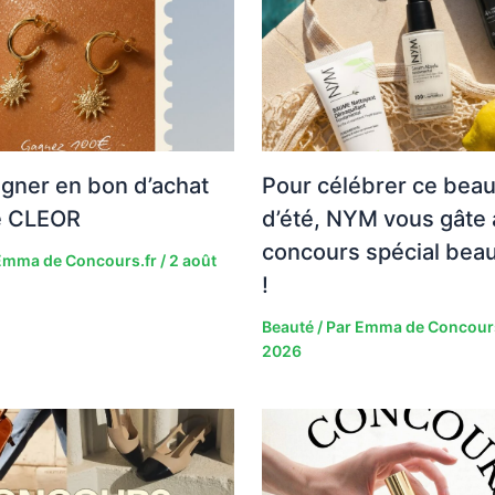
gner en bon d’achat
Pour célébrer ce bea
te CLEOR
d’été, NYM vous gâte 
concours spécial beau
Emma de Concours.fr
/
2 août
!
Beauté
/ Par
Emma de Concour
2026