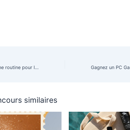
L’importance d’une routine pour les nouveau-nés et comment en créer une
cours similaires