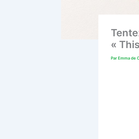
Tentez
« This
Par
Emma de C