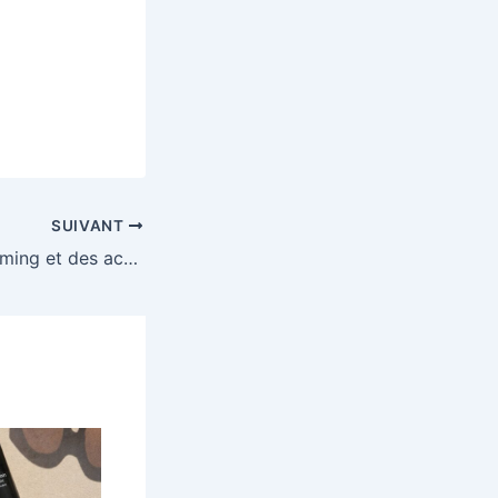
SUIVANT
Gagnez un PC Gaming et des accessoires gaming MSI x STALKER 2