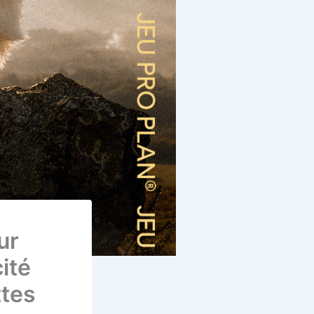
ur
ité
ttes