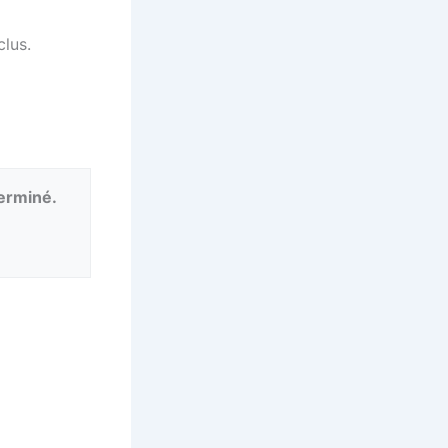
lus.
terminé.