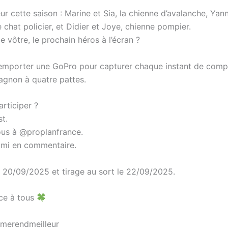
ur cette saison : Marine et Sia, la chienne d’avalanche, Yann
le chat policier, et Didier et Joye, chienne pompier.
 le vôtre, le prochain héros à l’écran ?
emporter une GoPro pour capturer chaque instant de compl
gnon à quatre pattes.
rticiper ?
t.
s à @‌proplanfrance.
ami en commentaire.
le 20/09/2025 et tirage au sort le 22/09/2025.
ce à tous
lmerendmeilleur