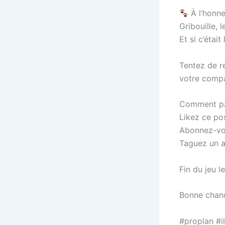
À l’honne
Gribouille, 
Et si c’était
Tentez de r
votre compa
Comment pa
Likez ce pos
Abonnez-vou
Taguez un 
Fin du jeu 
Bonne chan
#proplan #i