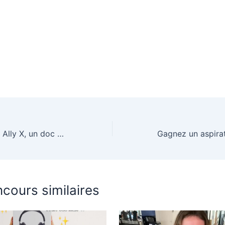
Une console Rog Ally X, un doc customisé Savara, et une édition collector de Savara
cours similaires