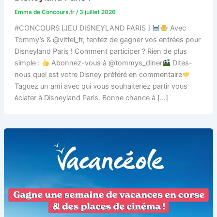
Emma de Concours.fr
/
3 juillet 2026
#CONCOURS [JEU DISNEYLAND PARIS ]
Avec
Tommy’s & @vittel_fr, tentez de gagner vos entrées pour
Disneyland Paris ! Comment participer ? Rien de plus
simple :
Abonnez-vous à @tommys_diner
Dites-
nous quel est votre Disney préféré en commentaire
Taguez un ami avec qui vous souhaiteriez partir vous
éclater à Disneyland Paris. Bonne chance à […]