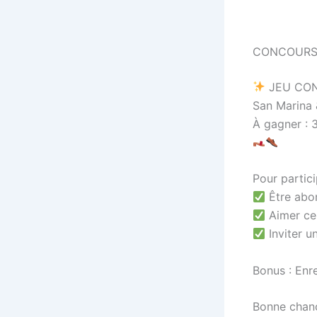
CONCOURS
JEU CO
San Marina 
À gagner : 
Pour partici
Être abon
Aimer ce
Inviter u
Bonus : Enr
Bonne cha