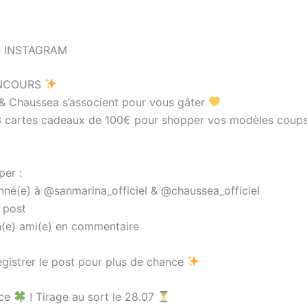
 INSTAGRAM
NCOURS
& Chaussea s’associent pour vous gâter
3 cartes cadeaux de 100€ pour shopper vos modèles coup
per :
né(e) à @sanmarina_officiel & @chaussea_officiel
 post
n(e) ami(e) en commentaire
egistrer le post pour plus de chance
nce
! Tirage au sort le 28.07