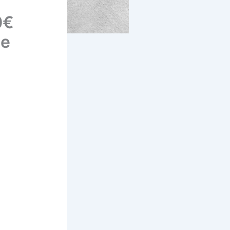
0€
de