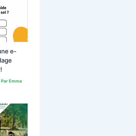
une e-
lage
!
 Par
Emma