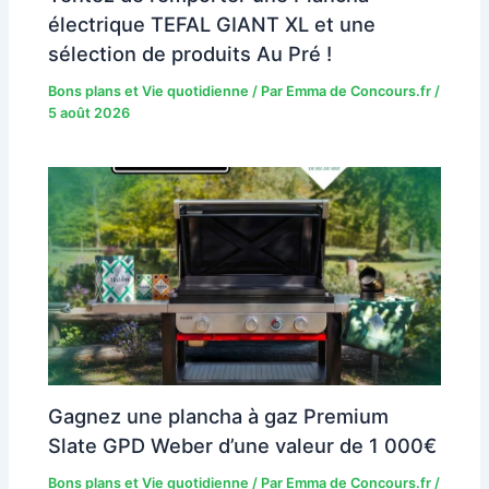
électrique TEFAL GIANT XL et une
sélection de produits Au Pré !
Bons plans et Vie quotidienne
/ Par
Emma de Concours.fr
/
5 août 2026
Gagnez une plancha à gaz Premium
Slate GPD Weber d’une valeur de 1 000€
Bons plans et Vie quotidienne
/ Par
Emma de Concours.fr
/