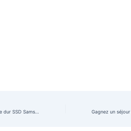
Gagnez un disque dur SSD Samsung 9100 PRO d’une valeur de 249,95€