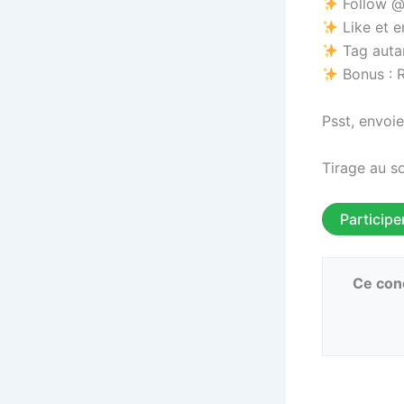
Follow @
Like et e
Tag autan
Bonus : 
Psst, envoie 
Tirage au s
Participe
Ce conc