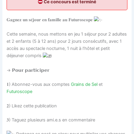
Ce concours est terminé
𝐆𝐚𝐠𝐧𝐞𝐳 𝐮𝐧 𝐬𝐞́𝐣𝐨𝐮𝐫 𝐞𝐧 𝐟𝐚𝐦𝐢𝐥𝐥𝐞 𝐚𝐮 𝐅𝐮𝐭𝐮𝐫𝐨𝐬𝐜𝐨𝐩𝐞
Cette semaine, nous mettons en jeu 1 séjour pour 2 adultes
et 2 enfants (5 à 12 ans) pour 2 jours consécutifs, avec 1
accès au spectacle nocturne, 1 nuit à l’hôtel et petit
déjeuner compris
→ 𝗣𝗼𝘂𝗿 𝗽𝗮𝗿𝘁𝗶𝗰𝗶𝗽𝗲𝗿
𝟏) Abonnez-vous aux comptes
Grains de Sel
et
Futuroscope
𝟐) Likez cette publication
𝟑) Taguez plusieurs ami.e.s en commentaire