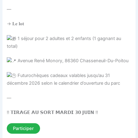
—
→ 𝐋𝐞 𝐥𝐨𝐭
1 séjour pour 2 adultes et 2 enfants (1 gagnant au
total)
Avenue René Monory, 86360 Chasseneuil-Du-Poitou
Futurochèques cadeaux valables jusqu’au 31
décembre 2026 selon le calendrier d’ouverture du parc
—
!! 𝗧𝗜𝗥𝗔𝗚𝗘 𝗔𝗨 𝗦𝗢𝗥𝗧 𝗠𝗔𝗥𝗗𝗜 𝟯𝟬 𝗝𝗨𝗜𝗡 !!
Participer