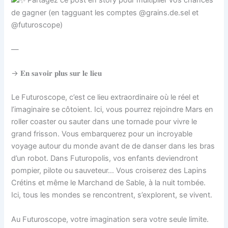
Partagez ce post en story pour multiplier vos chances
de gagner (en tagguant les comptes @grains.de.sel et
@futuroscope)
—
→ 𝐄𝐧 𝐬𝐚𝐯𝐨𝐢𝐫 𝐩𝐥𝐮𝐬 𝐬𝐮𝐫 𝐥𝐞 𝐥𝐢𝐞𝐮
Le Futuroscope, c’est ce lieu extraordinaire où le réel et
l’imaginaire se côtoient. Ici, vous pourrez rejoindre Mars en
roller coaster ou sauter dans une tornade pour vivre le
grand frisson. Vous embarquerez pour un incroyable
voyage autour du monde avant de de danser dans les bras
d’un robot. Dans Futuropolis, vos enfants deviendront
pompier, pilote ou sauveteur… Vous croiserez des Lapins
Crétins et même le Marchand de Sable, à la nuit tombée.
Ici, tous les mondes se rencontrent, s’explorent, se vivent.
Au Futuroscope, votre imagination sera votre seule limite.