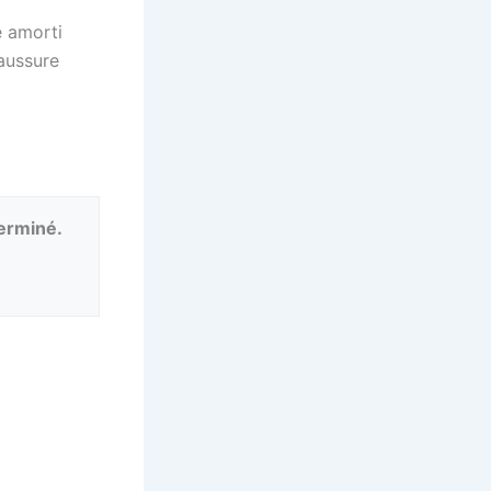
e amorti
aussure
terminé.