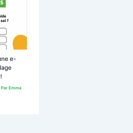
une e-
lage
!
 Par
Emma