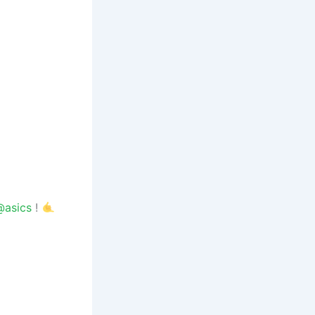
@asics
!