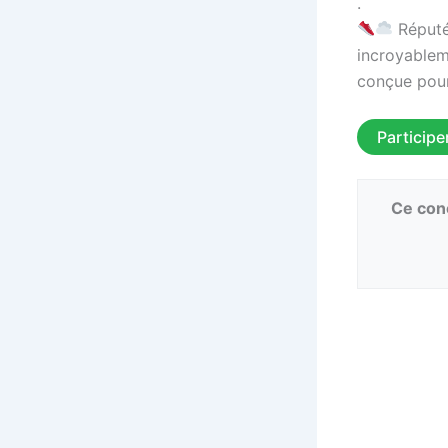
.
Réputé
incroyablem
conçue pour
Participe
Ce conc