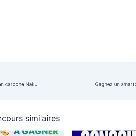
Gagnez un vélo en carbone Nakamura All Road d’une valeur de 2199€
cours similaires