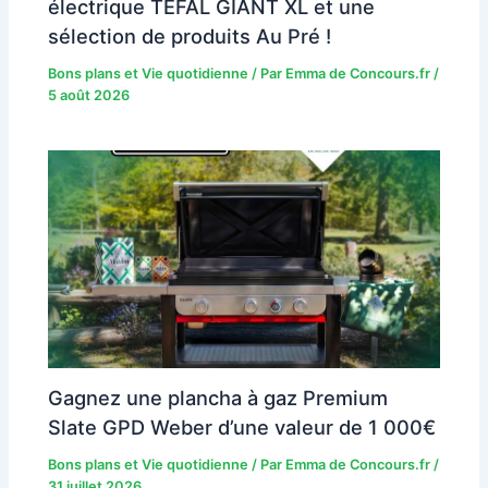
électrique TEFAL GIANT XL et une
sélection de produits Au Pré !
Bons plans et Vie quotidienne
/ Par
Emma de Concours.fr
/
5 août 2026
Gagnez une plancha à gaz Premium
Slate GPD Weber d’une valeur de 1 000€
Bons plans et Vie quotidienne
/ Par
Emma de Concours.fr
/
31 juillet 2026