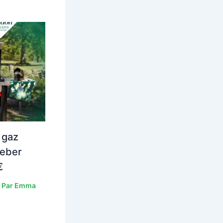
 gaz
eber
€
 Par
Emma