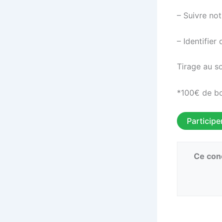
– Suivre no
– Identifie
Tirage au s
*100€ de bo
Participe
Ce conc