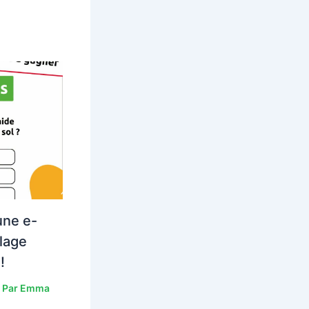
une e-
lage
!
 Par
Emma