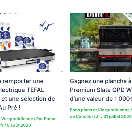
e remporter une
Gagnez une plancha à
lectrique TEFAL
Premium Slate GPD W
et une sélection de
d’une valeur de 1 000
Au Pré !
Bons plans et Vie quotidienne
/
de Concours.fr
/
31 juillet 2026
 Vie quotidienne
/ Par
Emma
fr
/
5 août 2026