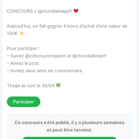
CONCOURS x @mondialrelayfr
Aujourd’hui, on fait gagner 4 bons d’achat d’une valeur de
100€
Pour participer :⁣⁣⁣⁣⁣⁣⁣⁣⁣⁣⁣⁣⁣⁣⁣⁣⁣⁣⁣⁣⁣⁣⁣
– Suivez @cdiscountmaison et @mondialrelayfr⁣⁣⁣⁣⁣
– Aimez le post⁣⁣⁣⁣⁣⁣
– Invitez deux amis en commentaire⁣⁣⁣⁣⁣⁣
Tirage au sort le 30/04
Participer
Ce concours a été publié, il y a plusieurs semaines
et peut être terminé.