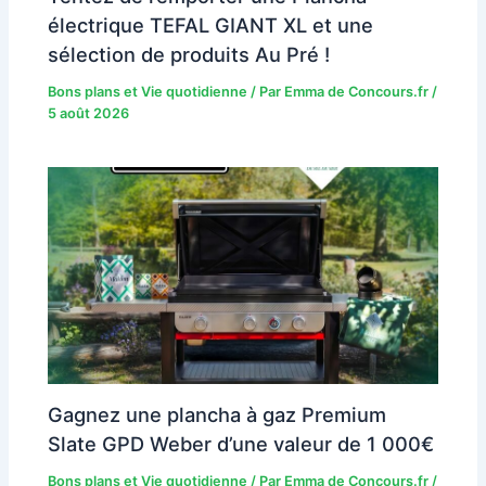
électrique TEFAL GIANT XL et une
sélection de produits Au Pré !
Bons plans et Vie quotidienne
/ Par
Emma de Concours.fr
/
5 août 2026
Gagnez une plancha à gaz Premium
Slate GPD Weber d’une valeur de 1 000€
Bons plans et Vie quotidienne
/ Par
Emma de Concours.fr
/