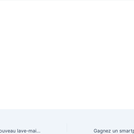
Gagnez le tout nouveau lave-mains BERLINGOT signé DECOTEC d’une valeur de 636,72€