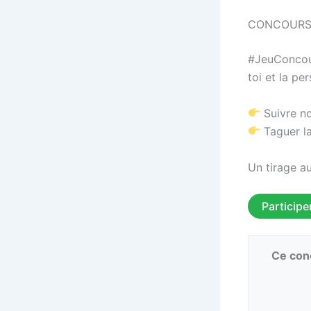
CONCOURS
#JeuConcour
toi et la pe
⠀⠀⠀
Suivre n
Taguer l
⠀⠀⠀
Un tirage au
Participe
Ce conc