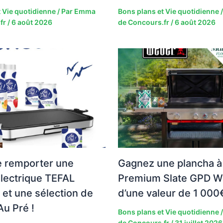
 Vie quotidienne
/ Par
Emma
Bons plans et Vie quotidienne
/
fr
/
6 août 2026
de Concours.fr
/
6 août 2026
e remporter une
Gagnez une plancha à
lectrique TEFAL
Premium Slate GPD W
et une sélection de
d’une valeur de 1 000
Au Pré !
Bons plans et Vie quotidienne
/
de Concours.fr
/
31 juillet 2026