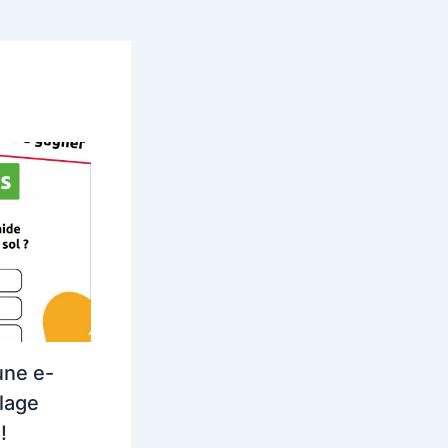
une e-
lage
!