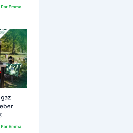
 Par
Emma
 gaz
eber
€
 Par
Emma