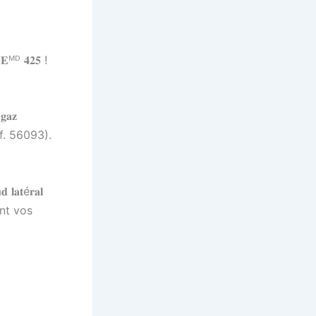
ᴹᴰ 𝟒𝟐𝟓 !
𝐚𝐳
(réf. 56093).
 𝐥𝐚𝐭é𝐫𝐚𝐥
ient vos