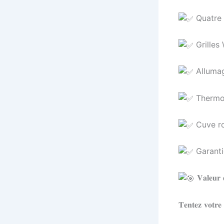
Quatre 
Grilles
Allumag
Thermo
Cuve ro
Garanti
𝐕𝐚𝐥𝐞
𝐓𝐞𝐧𝐭𝐞𝐳 𝐯𝐨𝐭𝐫𝐞