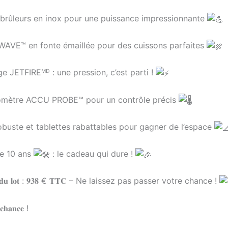
brûleurs en inox pour une puissance impressionnante
 WAVE™ en fonte émaillée pour des cuissons parfaites
e JETFIREᴹᴰ : une pression, c’est parti !
mètre ACCU PROBE™ pour un contrôle précis
buste et tablettes rabattables pour gagner de l’espace
e 10 ans
: le cadeau qui dure !
𝐫 𝐝𝐮 𝐥𝐨𝐭 : 𝟗𝟑𝟖 € 𝐓𝐓𝐂 – Ne laissez pas passer votre chance !
 𝐜𝐡𝐚𝐧𝐜𝐞 !