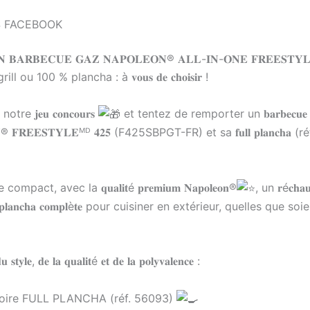
 FACEBOOK
 𝐁𝐀𝐑𝐁𝐄𝐂𝐔𝐄 𝐆𝐀𝐙 𝐍𝐀𝐏𝐎𝐋𝐄𝐎𝐍® 𝐀𝐋𝐋-𝐈𝐍-𝐎𝐍𝐄 𝐅𝐑𝐄𝐄𝐒𝐓𝐘𝐋
l ou 100 % plancha : à 𝐯𝐨𝐮𝐬 𝐝𝐞 𝐜𝐡𝐨𝐢𝐬𝐢𝐫 !
re 𝐣𝐞𝐮 𝐜𝐨𝐧𝐜𝐨𝐮𝐫𝐬
et tentez de remporter un 𝐛𝐚𝐫𝐛𝐞𝐜𝐮𝐞 𝐠
® 𝐅𝐑𝐄𝐄𝐒𝐓𝐘𝐋𝐄ᴹᴰ 𝟒𝟐𝟓 (F425SBPGT-FR) et sa 𝐟𝐮𝐥𝐥 𝐩𝐥𝐚𝐧𝐜𝐡𝐚 
pact, avec la 𝐪𝐮𝐚𝐥𝐢𝐭é 𝐩𝐫𝐞𝐦𝐢𝐮𝐦 𝐍𝐚𝐩𝐨𝐥𝐞𝐨𝐧®
, un 𝐫é𝐜𝐡𝐚𝐮𝐝
𝐥𝐚𝐧𝐜𝐡𝐚 𝐜𝐨𝐦𝐩𝐥è𝐭𝐞 pour cuisiner en extérieur, quelles que so
 𝐬𝐭𝐲𝐥𝐞, 𝐝𝐞 𝐥𝐚 𝐪𝐮𝐚𝐥𝐢𝐭é 𝐞𝐭 𝐝𝐞 𝐥𝐚 𝐩𝐨𝐥𝐲𝐯𝐚𝐥𝐞𝐧𝐜𝐞 :
oire FULL PLANCHA (réf. 56093)