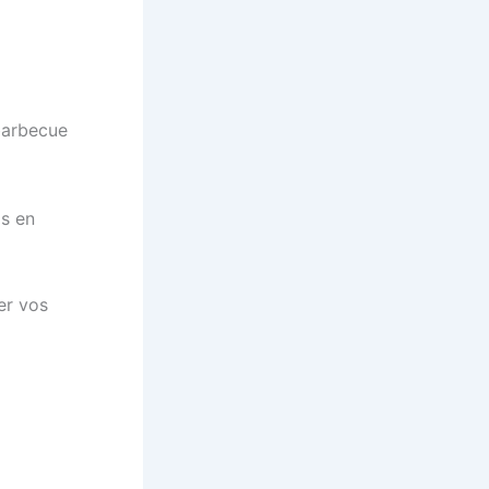
barbecue
is en
miser vos