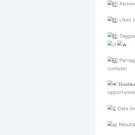
Abonne
Likez 
Tagguez
Partage
compte)
𝐃𝐨𝐮𝐛𝐥
opportunité
Date lim
Résulta