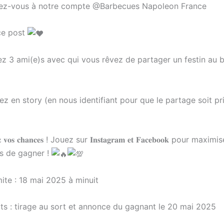
z-vous à notre compte @Barbecues Napoleon France
ce post
 3 ami(e)s avec qui vous rêvez de partager un festin au 
z en story (en nous identifiant pour que le partage soit pr
𝐳 𝐯𝐨𝐬 𝐜𝐡𝐚𝐧𝐜𝐞𝐬 ! Jouez sur 𝐈𝐧𝐬𝐭𝐚𝐠𝐫𝐚𝐦 𝐞𝐭 𝐅𝐚𝐜𝐞𝐛𝐨𝐨𝐤 pour maxi
s de gagner !
ite : 18 mai 2025 à minuit
ts : tirage au sort et annonce du gagnant le 20 mai 2025