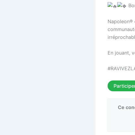
Bon
Napoleon® e
communauté 
irréprochabl
En jouant, 
#RAVIVEZL
Participe
Ce conc