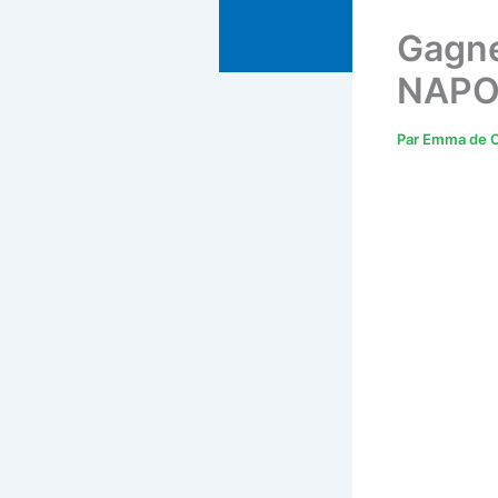
Gagne
NAPOL
Par
Emma de C