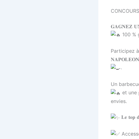
CONCOURS
𝐆𝐀𝐆𝐍𝐄𝐙 𝐔
100 % gril
Participez à not
𝐍𝐀𝐏𝐎𝐋𝐄𝐎
.
Un barbecue com
et une 𝐩
envies.
𝐋𝐞 𝐭𝐨𝐩 𝐝𝐮
Access