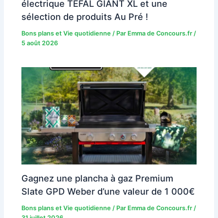
électrique TEFAL GIANT XL et une
sélection de produits Au Pré !
Bons plans et Vie quotidienne
/ Par
Emma de Concours.fr
/
5 août 2026
Gagnez une plancha à gaz Premium
Slate GPD Weber d’une valeur de 1 000€
Bons plans et Vie quotidienne
/ Par
Emma de Concours.fr
/
31 juillet 2026