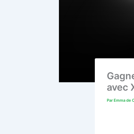
Gagne
avec 
Par
Emma de C