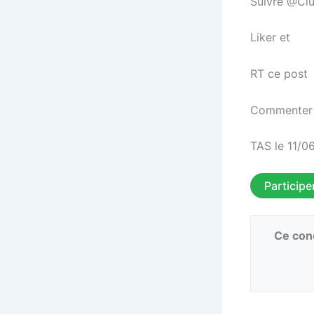
Suivre @Clu
Liker et
RT ce post
Commenter 
TAS le 11/0
Participe
Ce conc