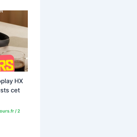
oplay HX
ists cet
ours.fr
/
2