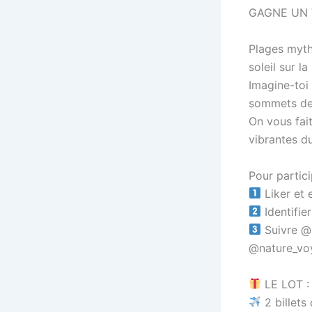
GAGNE UN 
Plages myth
soleil sur 
Imagine-toi
sommets de 
On vous fait
vibrantes 
Pour particip
Liker et 
Identifie
Suivre @h
@nature_voy
LE LOT :
2 billets 