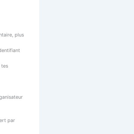
ntaire, plus
entifiant
 tes
ganisateur
ert par