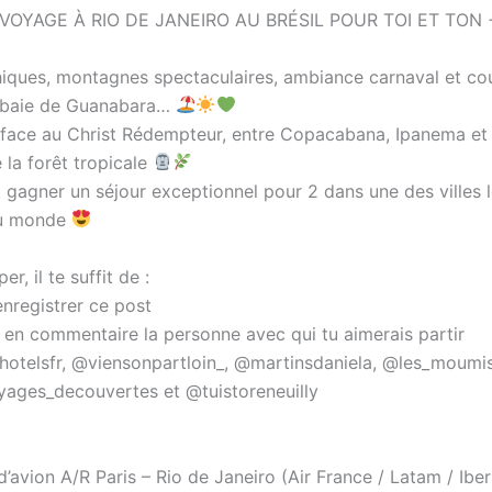
VOYAGE À RIO DE JANEIRO AU BRÉSIL POUR TOI ET TON
iques, montagnes spectaculaires, ambiance carnaval et co
la baie de Guanabara…
 face au Christ Rédempteur, entre Copacabana, Ipanema et 
la forêt tropicale
 gagner un séjour exceptionnel pour 2 dans une des villes l
du monde
er, il te suffit de :
enregistrer ce post
r en commentaire la personne avec qui tu aimerais partir
otelsfr, @viensonpartloin_, @martinsdaniela, @les_moumis
ages_decouvertes et @tuistoreneuilly
d’avion A/R Paris – Rio de Janeiro (Air France / Latam / Iberi