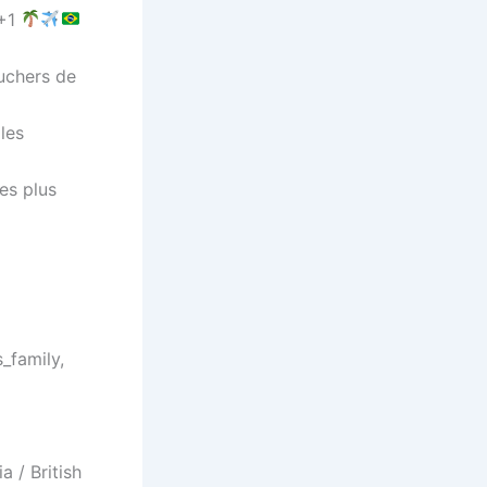
 +1
uchers de
les
es plus
_family,
a / British