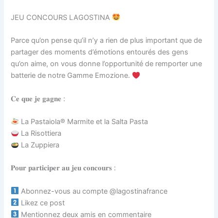
JEU CONCOURS LAGOSTINA
Parce qu’on pense qu’il n’y a rien de plus important que de
partager des moments d’émotions entourés des gens
qu’on aime, on vous donne l’opportunité de remporter une
batterie de notre Gamme Emozione.
𝐂𝐞 𝐪𝐮𝐞 𝐣𝐞 𝐠𝐚𝐠𝐧𝐞 :​
La Pastaiola® Marmite et la Salta Pasta
La Risottiera
La Zuppiera
𝐏𝐨𝐮𝐫 𝐩𝐚𝐫𝐭𝐢𝐜𝐢𝐩𝐞𝐫 𝐚𝐮 𝐣𝐞𝐮 𝐜𝐨𝐧𝐜𝐨𝐮𝐫𝐬 :​
Abonnez-vous au compte @‌lagostinafrance
Likez ce post
Mentionnez deux amis en commentaire