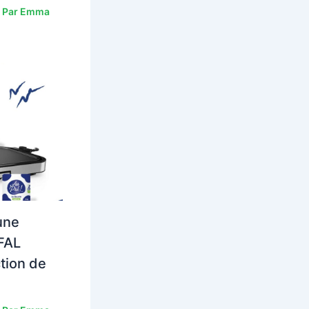
 Par
Emma
une
FAL
tion de