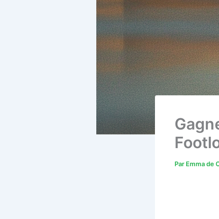
Gagne
Footl
Par
Emma de C