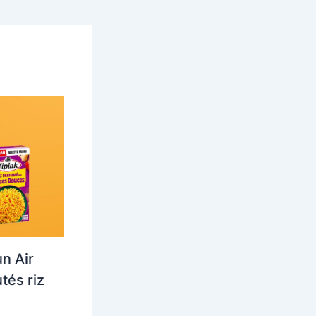
n Air
tés riz