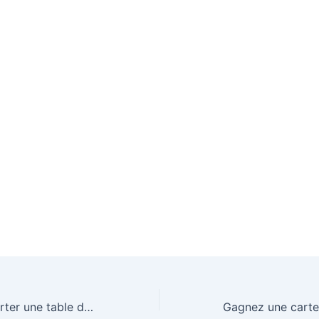
Tentez de remporter une table de ping-pong Black Code ID2 !