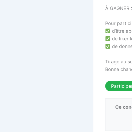
À GAGNER : 
Pour particip
d’être a
de liker 
de donne
Tirage au so
Bonne chan
Participe
Ce conc