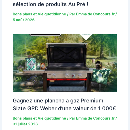
sélection de produits Au Pré !
Bons plans et Vie quotidienne
/ Par
Emma de Concours.fr
/
5 août 2026
Gagnez une plancha à gaz Premium
Slate GPD Weber d’une valeur de 1 000€
Bons plans et Vie quotidienne
/ Par
Emma de Concours.fr
/
31 juillet 2026