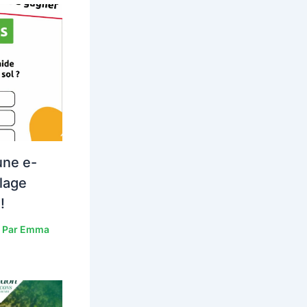
une e-
lage
!
 Par
Emma