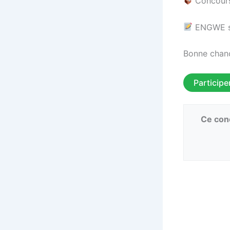
Concours 
ENGWE se 
Bonne chanc
Participe
Ce conc