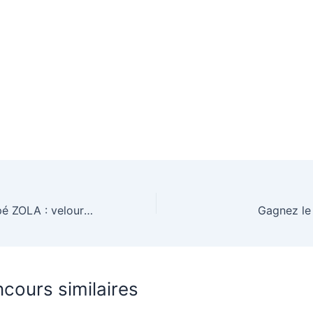
Gagnez un canapé ZOLA : velours côtelé beige, assise généreuse, fonction convertible et coffre intégré
Gagnez le
cours similaires