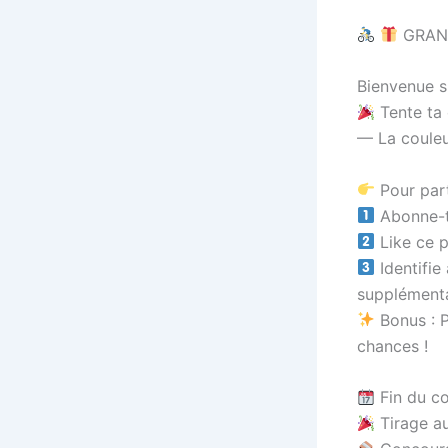
GRAN
Bienvenue s
Tente ta 
— La couleu
Pour part
Abonne-t
Like ce 
Identifie
supplément
Bonus : P
chances !
Fin du c
Tirage au