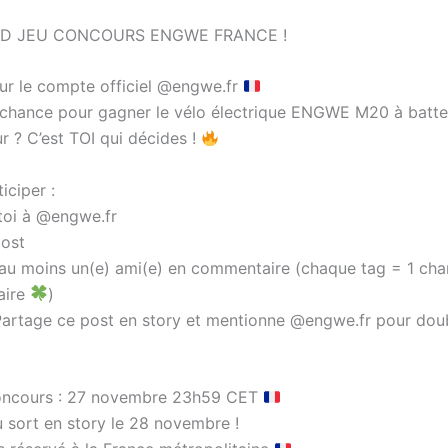
D JEU CONCOURS ENGWE FRANCE !
ur le compte officiel @engwe.fr
chance pour gagner le vélo électrique ENGWE M20 à batte
r ? C’est TOI qui décides !
iciper :
oi à @engwe.fr
post
 au moins un(e) ami(e) en commentaire (chaque tag = 1 ch
aire
)
artage ce post en story et mentionne @engwe.fr pour doub
oncours : 27 novembre 23h59 CET
 sort en story le 28 novembre !