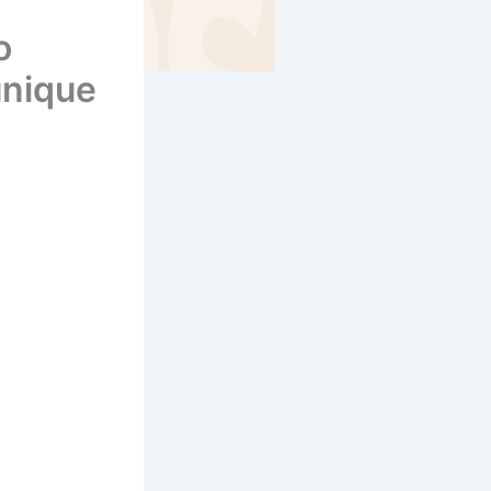
o
unique