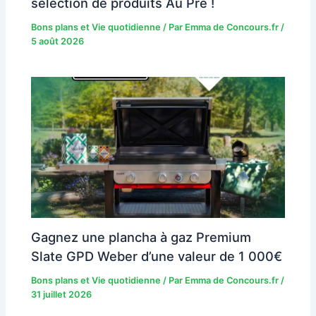
sélection de produits Au Pré !
Bons plans et Vie quotidienne
/ Par
Emma de Concours.fr
/
5 août 2026
Gagnez une plancha à gaz Premium
Slate GPD Weber d’une valeur de 1 000€
Bons plans et Vie quotidienne
/ Par
Emma de Concours.fr
/
31 juillet 2026