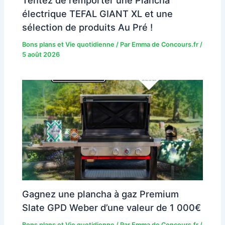
Tentez de remporter une Plancha
électrique TEFAL GIANT XL et une
sélection de produits Au Pré !
Bons plans et Vie quotidienne
/ Par
Emma de Concours.fr
/
5 août 2026
Gagnez une plancha à gaz Premium
Slate GPD Weber d’une valeur de 1 000€
Bons plans et Vie quotidienne
/ Par
Emma de Concours.fr
/