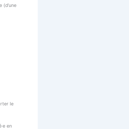
e (d’une
ter le
é·e en