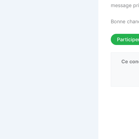
message pri
Bonne chanc
Participe
Ce conc