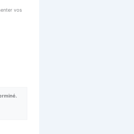
menter vos
terminé.