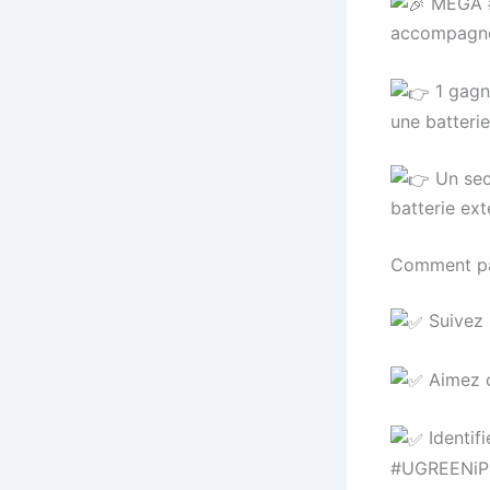
MÉGA #
accompagné
1 gagna
une batter
Un sec
batterie e
Comment par
Suivez 
Aimez 
Identif
#UGREENiP