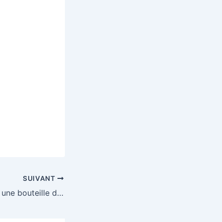
SUIVANT
Tentez de gagner une bouteille du Plaisir Onctueux ainsi que des bons de réduction valable sur les produits Paysan Breton