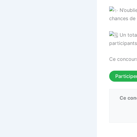
N’oubli
chances de
Un total
participant
Ce concours 
Participe
Ce conc