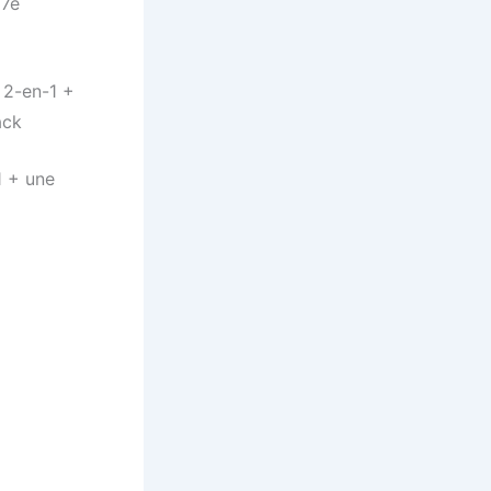
17e
 2-en-1 +
ack
1 + une