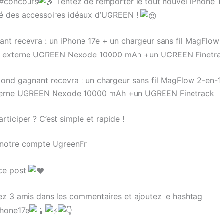
concours
Tentez de remporter le tout nouvel iPhone 
 des accessoires idéaux d’UGREEN !
nt recevra : un iPhone 17e + un chargeur sans fil MagFlow
ie externe UGREEN Nexode 10000 mAh +un UGREEN Finetr
ond gagnant recevra : un chargeur sans fil MagFlow 2-en-
xterne UGREEN Nexode 10000 mAh +un UGREEN Finetrack
ticiper ? C’est simple et rapide !
notre compte UgreenFr
ce post
iez 3 amis dans les commentaires et ajoutez le hashtag
hone17e