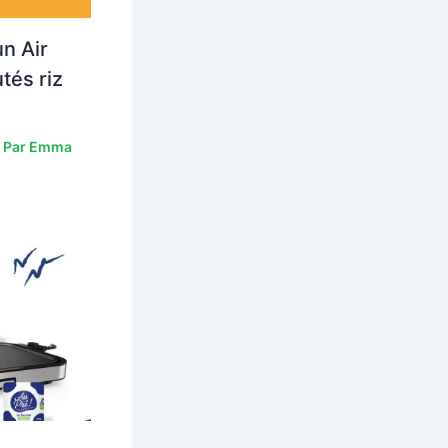
n Air
tés riz
 Par
Emma