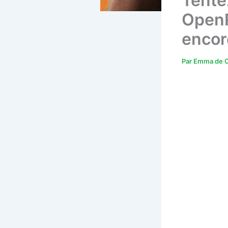
Tente
OpenR
encor
Par
Emma de C