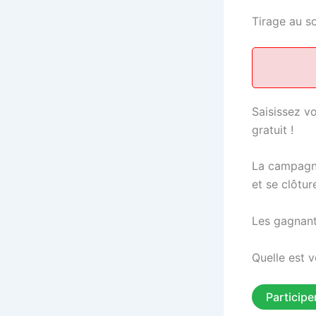
Tirage au s
Saisissez v
gratuit !
La campagne
et se clôtur
Les gagnant
Quelle est v
Participe