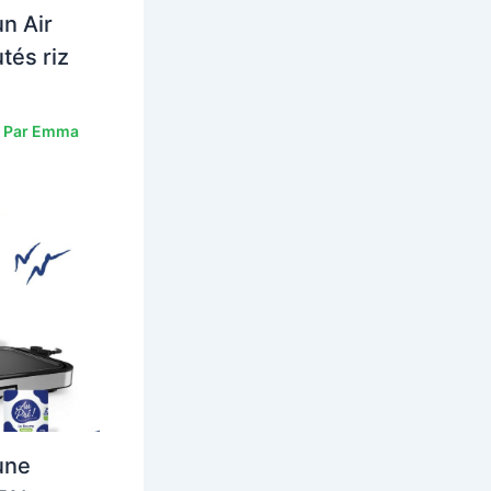
n Air
tés riz
 Par
Emma
une