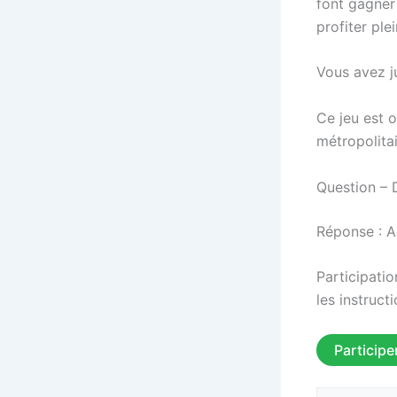
font gagner
profiter pl
Vous avez ju
Ce jeu est 
métropolita
Question – 
Réponse : A
Participatio
les instruct
Participe