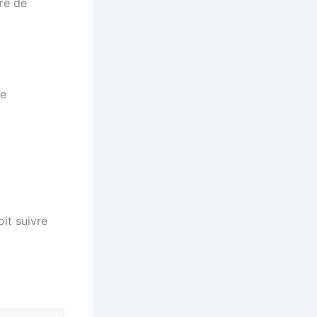
re de
ce
oit suivre