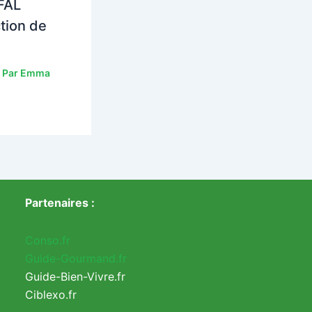
FAL
tion de
 Par
Emma
Partenaires :
Conso.fr
Guide-Gourmand.fr
Guide-Bien-Vivre.fr
Ciblexo.fr