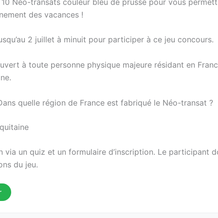
 10 Néo-transats couleur bleu de prusse pour vous permett
einement des vacances !
squ’au 2 juillet à minuit pour participer à ce jeu concours.
ouvert à toute personne physique majeure résidant en Fran
ine.
Dans quelle région de France est fabriqué le Néo-transat ?
quitaine
n via un quiz et un formulaire d’inscription. Le participant d
ions du jeu.
r