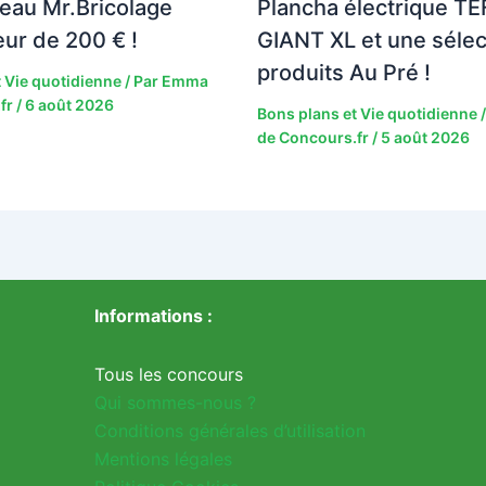
eau Mr.Bricolage
Plancha électrique TE
eur de 200 € !
GIANT XL et une sélec
produits Au Pré !
 Vie quotidienne
/ Par
Emma
fr
/
6 août 2026
Bons plans et Vie quotidienne
/
de Concours.fr
/
5 août 2026
Informations :
Tous les concours
Qui sommes-nous ?
Conditions générales d’utilisation
Mentions légales