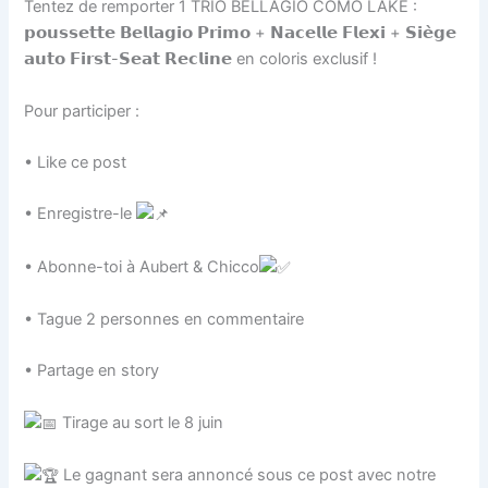
Tentez de remporter 1 TRIO BELLAGIO COMO LAKE :
𝗽𝗼𝘂𝘀𝘀𝗲𝘁𝘁𝗲 𝗕𝗲𝗹𝗹𝗮𝗴𝗶𝗼 𝗣𝗿𝗶𝗺𝗼 + 𝗡𝗮𝗰𝗲𝗹𝗹𝗲 𝗙𝗹𝗲𝘅𝗶 + 𝗦𝗶𝗲̀𝗴𝗲
𝗮𝘂𝘁𝗼 𝗙𝗶𝗿𝘀𝘁-𝗦𝗲𝗮𝘁 𝗥𝗲𝗰𝗹𝗶𝗻𝗲 en coloris exclusif !
Pour participer :
• Like ce post
• Enregistre-le
• Abonne-toi à Aubert & Chicco
• Tague 2 personnes en commentaire
• Partage en story
Tirage au sort le 8 juin
Le gagnant sera annoncé sous ce post avec notre